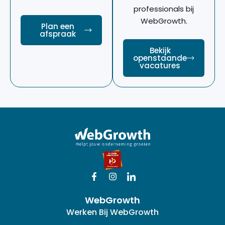
professionals bij
WebGrowth.
Plan een
afspraak
Bekijk
openstaande
vacatures
F
I
I
a
n
c
c
s
o
WebGrowth
e
t
n
b
a
-
Werken Bij WebGrowth
o
g
l