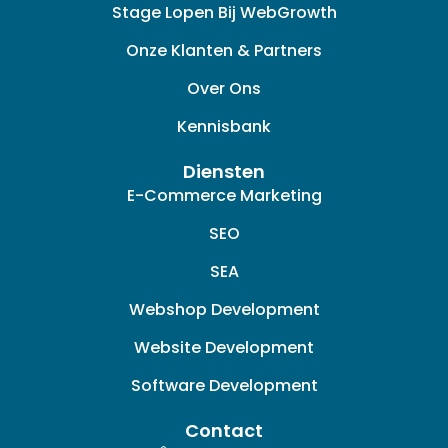
o
r
i
Stage Lopen Bij WebGrowth
k
a
n
-
m
k
Onze Klanten & Partners
f
e
d
Over Ons
i
n
Kennisbank
Diensten
E-Commerce Marketing
SEO
SEA
Webshop Development
Website Development
Software Development
Contact