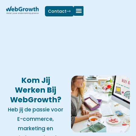
Ga
naar
Contact
de
Onze klanten
Onze diensten
inhoud
Kom Jij
Werken Bij
WebGrowth?
Heb jij de passie voor
E-commerce,
marketing en