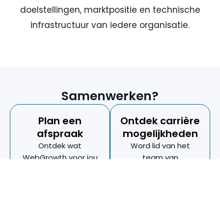
doelstellingen, marktpositie en technische
infrastructuur van iedere organisatie.
Samenwerken?
Plan een
Ontdek carrière
afspraak
mogelijkheden
Ontdek wat
Word lid van het
WebGrowth voor jou
team van
kan betekenen
innovatieve
professionals bij
WebGrowth.
Plan een
afspraak