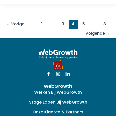
←
Vorige
1
…
3
4
5
…
8
Volgende
→
F
I
I
a
n
c
c
s
o
WebGrowth
e
t
n
b
a
-
Werken Bij WebGrowth
o
g
l
o
r
i
Stage Lopen Bij WebGrowth
k
a
n
-
m
k
Onze Klanten & Partners
f
e