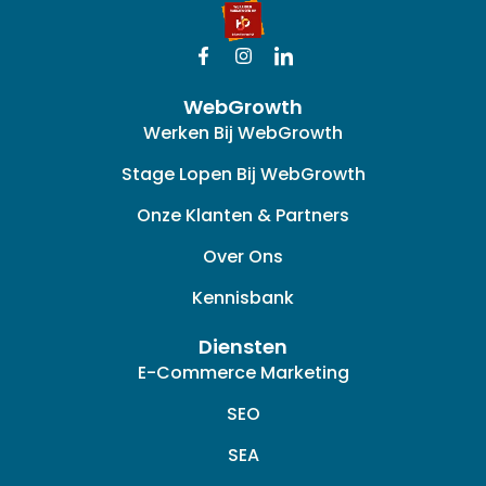
F
I
I
a
n
c
c
s
o
WebGrowth
e
t
n
b
a
-
Werken Bij WebGrowth
o
g
l
o
r
i
Stage Lopen Bij WebGrowth
k
a
n
-
m
k
Onze Klanten & Partners
f
e
d
Over Ons
i
n
Kennisbank
Diensten
E-Commerce Marketing
SEO
SEA